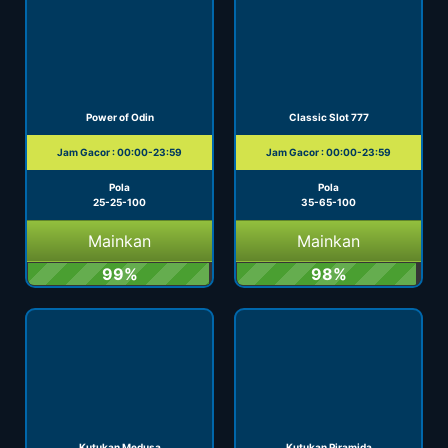
Power of Odin
Classic Slot 777
Jam Gacor : 00:00-23:59
Jam Gacor : 00:00-23:59
Pola
Pola
25-25-100
35-65-100
Mainkan
Mainkan
99%
98%
Kutukan Medusa
Kutukan Piramida