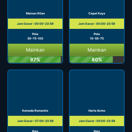
Mainan 90an
Cepat Kaya
Jam Gacor : 00:00-23:59
Jam Gacor : 00:00-23:59
Pola
Pola
50-75-100
10-50-75
Mainkan
Mainkan
97%
80%
Komodo Romantis
Harta Aztec
Jam Gacor : 07:00-23:59
Jam Gacor : 05:00-23:59
Pola
Pola