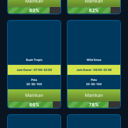
Mainkan
Mainkan
80%
82%
Buah Tropis
Wild Xmas
Jam Gacor : 07:00-22:00
Jam Gacor : 05:00-23:59
Pola
Pola
20-50-100
20-50-100
Mainkan
Mainkan
86%
78%