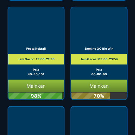
Pesta Koktail
Domino QQ Big Win
Jam Gacor : 13:00-21:30
Jam Gacor : 03:00-23:59
Pola
Pola
40-80-101
60-80-90
Mainkan
Mainkan
98%
70%