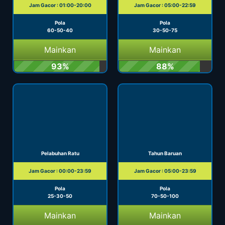
Jam Gacor : 01:00-20:00
Jam Gacor : 05:00-22:59
Pola
Pola
60-50-40
30-50-75
Mainkan
Mainkan
93%
88%
Pelabuhan Ratu
Tahun Baruan
Jam Gacor : 00:00-23:59
Jam Gacor : 05:00-23:59
Pola
Pola
25-30-50
70-50-100
Mainkan
Mainkan