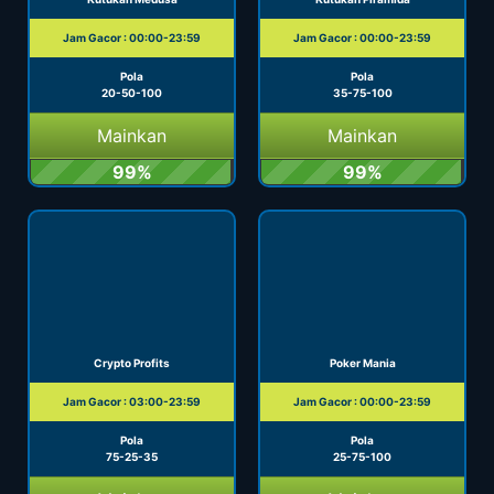
Jam Gacor : 00:00-23:59
Jam Gacor : 00:00-23:59
Pola
Pola
20-50-100
35-75-100
Mainkan
Mainkan
99%
99%
Crypto Profits
Poker Mania
Jam Gacor : 03:00-23:59
Jam Gacor : 00:00-23:59
Pola
Pola
75-25-35
25-75-100