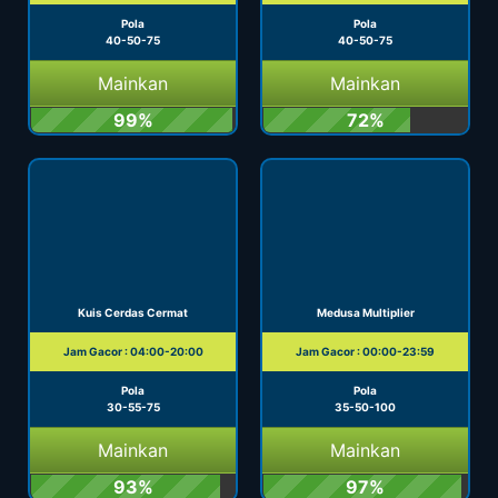
Pola
Pola
40-50-75
40-50-75
Mainkan
Mainkan
99%
72%
Kuis Cerdas Cermat
Medusa Multiplier
Jam Gacor : 04:00-20:00
Jam Gacor : 00:00-23:59
Pola
Pola
30-55-75
35-50-100
Mainkan
Mainkan
93%
97%