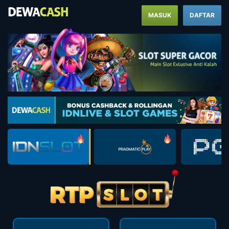
MASUK
DAFTAR