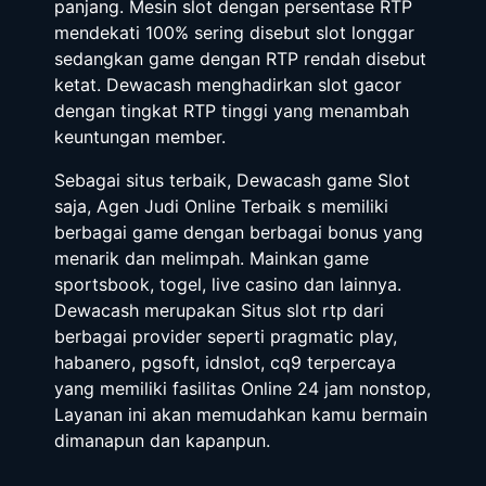
panjang. Mesin slot dengan persentase RTP
mendekati 100% sering disebut slot longgar
sedangkan game dengan RTP rendah disebut
ketat. Dewacash menghadirkan slot gacor
dengan tingkat RTP tinggi yang menambah
keuntungan member.
Sebagai situs terbaik, Dewacash game Slot
saja, Agen Judi Online Terbaik s memiliki
berbagai game dengan berbagai bonus yang
menarik dan melimpah. Mainkan game
sportsbook, togel, live casino dan lainnya.
Dewacash merupakan Situs slot rtp dari
berbagai provider seperti pragmatic play,
habanero, pgsoft, idnslot, cq9 terpercaya
yang memiliki fasilitas Online 24 jam nonstop,
Layanan ini akan memudahkan kamu bermain
dimanapun dan kapanpun.